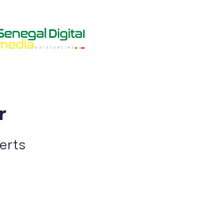
r
perts