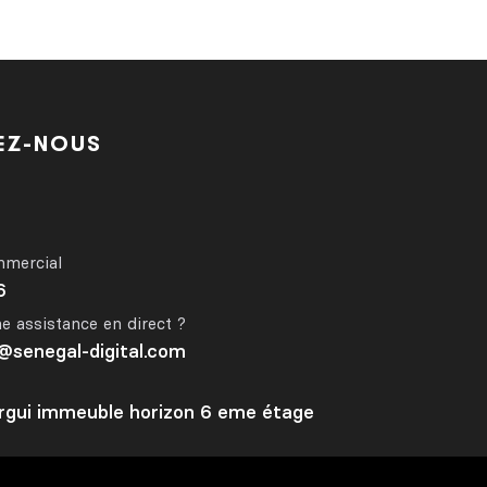
EZ-NOUS
9
mmercial
6
e assistance en direct ?
senegal-digital.com
orgui immeuble horizon 6 eme étage