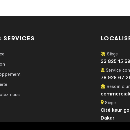
 SERVICES
LOCALIS
nce
Siège
33 825 15 5
ion
Service co
loppement
78 928 67 2
iété
Besoin d’un
commercial@
ctez nous
Siège
Cité keur g
Dakar