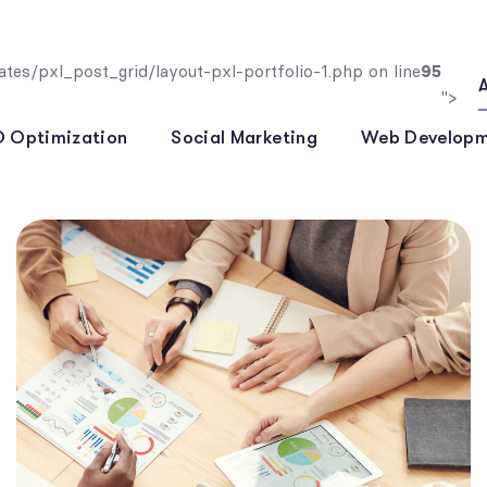
es/pxl_post_grid/layout-pxl-portfolio-1.php on line
95
A
">
 Optimization
Social Marketing
Web Developm