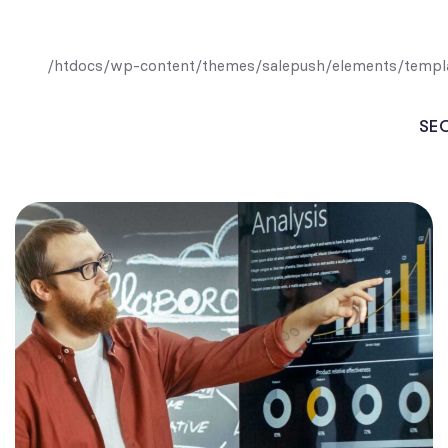
/htdocs/wp-content/themes/salepush/elements/templat
SEO